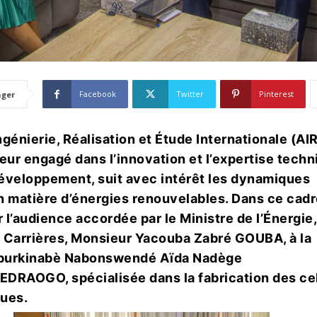
Facebook
Twitter
Pinterest
ager
ngénierie, Réalisation et Étude Internationale (AI
teur engagé dans l’innovation et l’expertise tech
éveloppement, suit avec intérêt les dynamiques
n matière d’énergies renouvelables. Dans ce cadr
 l’audience accordée par le Ministre de l’Énergie
 Carrières, Monsieur Yacouba Zabré GOUBA, à la
burkinabè Nabonswendé Aïda Nadège
RAOGO, spécialisée dans la fabrication des cel
ques.