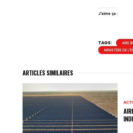
J’aime ça :
TAGS:
AIRE 
MINISTÈRE DE L’
ARTICLES SIMILAIRES
ACTI
AIR
IND