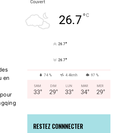
Couvert
°
C
26.7
°
26.7
°
26.7
des
74 %
4.4kmh
97 %
u en
SAM
DIM
LUN
MAR
MER
33
°
29
°
33
°
34
°
29
°
pour
ngqing
RESTEZ CONNNECTER