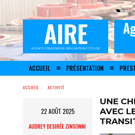
C
26.7
O
AIRE
Ag
AGENCE D’INGÉNIERIE RÉALISATION ET ÉTUDE
ACCUEIL
PRÉSENTATION
PRES
ACCUEIL
ACTIVITÉ
UNE CH
AVEC LE
22 AOÛT 2025
TRANSI
AUDREY DESIRÉE ZINSONNI