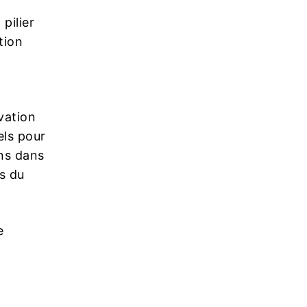
pilier
tion
vation
els pour
ons dans
ns du
e