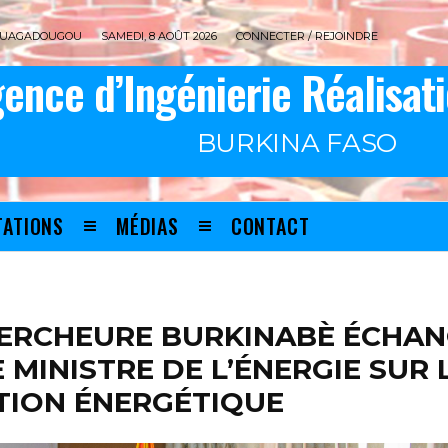
UAGADOUGOU
SAMEDI, 8 AOÛT 2026
CONNECTER / REJOINDRE
ence d’Ingénierie Réalisat
BURKINA FASO
TATIONS
MÉDIAS
CONTACT
ERCHEURE BURKINABÈ ÉCHA
 MINISTRE DE L’ÉNERGIE SUR 
TION ÉNERGÉTIQUE