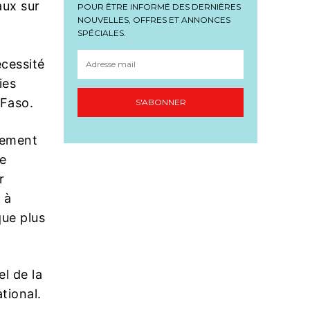
aux sur
POUR ÊTRE INFORMÉ DES DERNIÈRES
NOUVELLES, OFFRES ET ANNONCES
SPÉCIALES.
écessité
ies
 Faso.
S'ABONNER
lement
he
r
 à
que plus
l de la
tional.