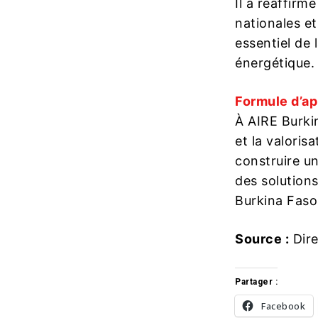
Il a réaffirm
nationales et
essentiel de 
énergétique.
Formule d’ap
À AIRE Burki
et la valoris
construire u
des solutions
Burkina Faso 
Source :
Dire
Partager :
Facebook