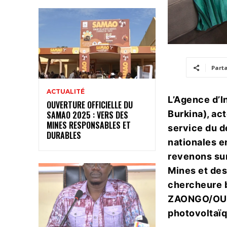
Part
ACTUALITÉ
L’Agence d’I
OUVERTURE OFFICIELLE DU
Burkina), ac
SAMAO 2025 : VERS DES
MINES RESPONSABLES ET
service du d
DURABLES
nationales e
revenons sur
Mines et des
chercheure 
ZAONGO/OUED
photovoltaï