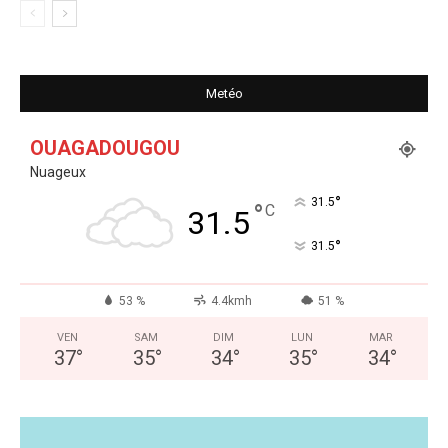
Metéo
OUAGADOUGOU
Nuageux
°
31.5
°
C
31.5
°
31.5
53 %
4.4kmh
51 %
VEN
SAM
DIM
LUN
MAR
37
°
35
°
34
°
35
°
34
°